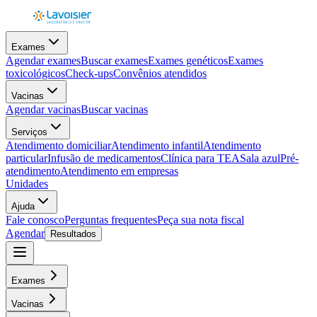
Exames
Agendar exames
Buscar exames
Exames genéticos
Exames
toxicológicos
Check-ups
Convênios atendidos
Vacinas
Agendar vacinas
Buscar vacinas
Serviços
Atendimento domiciliar
Atendimento infantil
Atendimento
particular
Infusão de medicamentos
Clínica para TEA
Sala azul
Pré-
atendimento
Atendimento em empresas
Unidades
Ajuda
Fale conosco
Perguntas frequentes
Peça sua nota fiscal
Agendar
Resultados
Exames
Vacinas