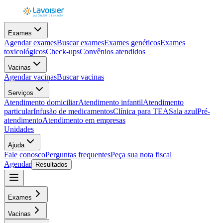
Exames
Agendar exames
Buscar exames
Exames genéticos
Exames
toxicológicos
Check-ups
Convênios atendidos
Vacinas
Agendar vacinas
Buscar vacinas
Serviços
Atendimento domiciliar
Atendimento infantil
Atendimento
particular
Infusão de medicamentos
Clínica para TEA
Sala azul
Pré-
atendimento
Atendimento em empresas
Unidades
Ajuda
Fale conosco
Perguntas frequentes
Peça sua nota fiscal
Agendar
Resultados
Exames
Vacinas