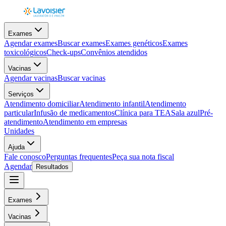
Exames
Agendar exames
Buscar exames
Exames genéticos
Exames
toxicológicos
Check-ups
Convênios atendidos
Vacinas
Agendar vacinas
Buscar vacinas
Serviços
Atendimento domiciliar
Atendimento infantil
Atendimento
particular
Infusão de medicamentos
Clínica para TEA
Sala azul
Pré-
atendimento
Atendimento em empresas
Unidades
Ajuda
Fale conosco
Perguntas frequentes
Peça sua nota fiscal
Agendar
Resultados
Exames
Vacinas