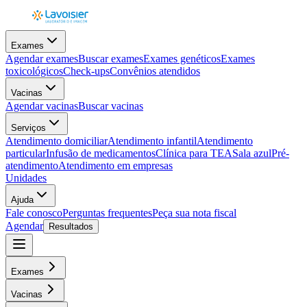
Exames
Agendar exames
Buscar exames
Exames genéticos
Exames
toxicológicos
Check-ups
Convênios atendidos
Vacinas
Agendar vacinas
Buscar vacinas
Serviços
Atendimento domiciliar
Atendimento infantil
Atendimento
particular
Infusão de medicamentos
Clínica para TEA
Sala azul
Pré-
atendimento
Atendimento em empresas
Unidades
Ajuda
Fale conosco
Perguntas frequentes
Peça sua nota fiscal
Agendar
Resultados
Exames
Vacinas