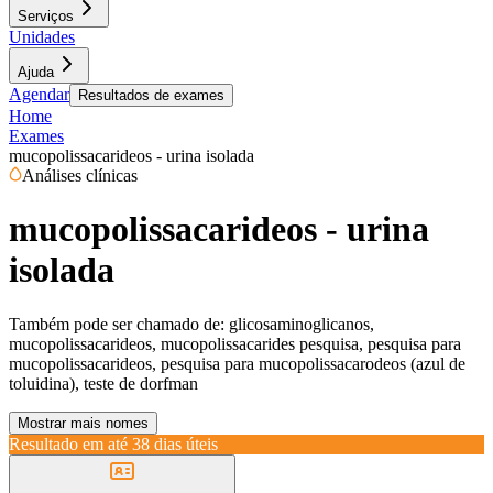
Serviços
Unidades
Ajuda
Agendar
Resultados de exames
Home
Exames
mucopolissacarideos - urina isolada
Análises clínicas
mucopolissacarideos - urina
isolada
Também pode ser chamado de:
glicosaminoglicanos,
mucopolissacarideos, mucopolissacarides pesquisa, pesquisa para
mucopolissacarideos, pesquisa para mucopolissacarodeos (azul de
toluidina), teste de dorfman
Mostrar mais nomes
Resultado em até
38 dias úteis