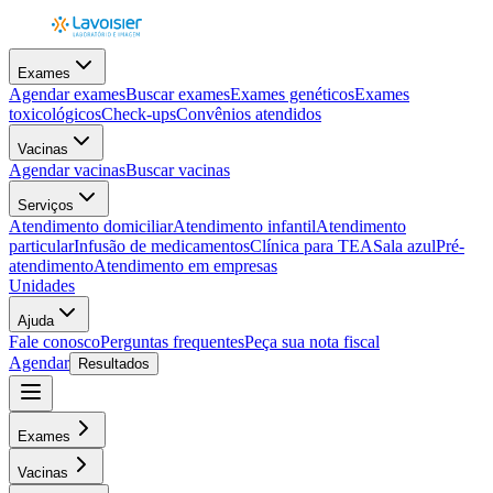
Exames
Agendar exames
Buscar exames
Exames genéticos
Exames
toxicológicos
Check-ups
Convênios atendidos
Vacinas
Agendar vacinas
Buscar vacinas
Serviços
Atendimento domiciliar
Atendimento infantil
Atendimento
particular
Infusão de medicamentos
Clínica para TEA
Sala azul
Pré-
atendimento
Atendimento em empresas
Unidades
Ajuda
Fale conosco
Perguntas frequentes
Peça sua nota fiscal
Agendar
Resultados
Exames
Vacinas