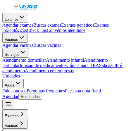
Exames
Agendar exames
Buscar exames
Exames genéticos
Exames
toxicológicos
Check-ups
Convênios atendidos
Vacinas
Agendar vacinas
Buscar vacinas
Serviços
Atendimento domiciliar
Atendimento infantil
Atendimento
particular
Infusão de medicamentos
Clínica para TEA
Sala azul
Pré-
atendimento
Atendimento em empresas
Unidades
Ajuda
Fale conosco
Perguntas frequentes
Peça sua nota fiscal
Agendar
Resultados
Exames
Vacinas