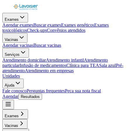
Exames
Agendar exames
Buscar exames
Exames genéticos
Exames
toxicológicos
Check-ups
Convênios atendidos
Vacinas
Agendar vacinas
Buscar vacinas
Serviços
Atendimento domiciliar
Atendimento infantil
Atendimento
particular
Infusão de medicamentos
Clínica para TEA
Sala azul
Pré-
atendimento
Atendimento em empresas
Unidades
Ajuda
Fale conosco
Perguntas frequentes
Peça sua nota fiscal
Agendar
Resultados
Exames
Vacinas