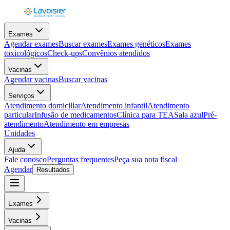
Exames
Agendar exames
Buscar exames
Exames genéticos
Exames
toxicológicos
Check-ups
Convênios atendidos
Vacinas
Agendar vacinas
Buscar vacinas
Serviços
Atendimento domiciliar
Atendimento infantil
Atendimento
particular
Infusão de medicamentos
Clínica para TEA
Sala azul
Pré-
atendimento
Atendimento em empresas
Unidades
Ajuda
Fale conosco
Perguntas frequentes
Peça sua nota fiscal
Agendar
Resultados
Exames
Vacinas