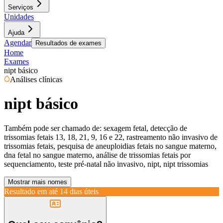
Serviços
Unidades
Ajuda
Agendar
Resultados de exames
Home
Exames
nipt básico
Análises clínicas
nipt básico
Também pode ser chamado de:
sexagem fetal, detecção de
trissomias fetais 13, 18, 21, 9, 16 e 22, rastreamento não invasivo de
trissomias fetais, pesquisa de aneuploidias fetais no sangue materno,
dna fetal no sangue materno, análise de trissomias fetais por
sequenciamento, teste pré-natal não invasivo, nipt, nipt trissomias
Mostrar mais nomes
Resultado em até
14 dias úteis