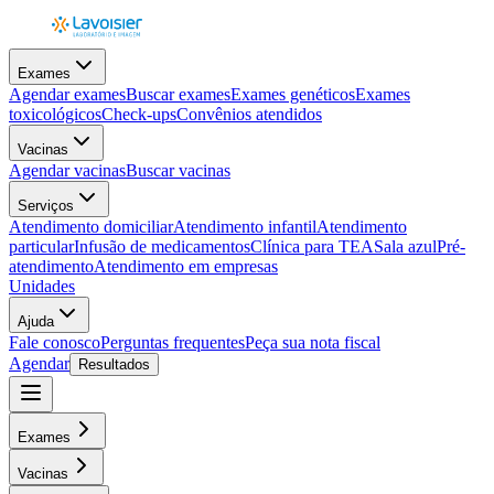
Exames
Agendar exames
Buscar exames
Exames genéticos
Exames
toxicológicos
Check-ups
Convênios atendidos
Vacinas
Agendar vacinas
Buscar vacinas
Serviços
Atendimento domiciliar
Atendimento infantil
Atendimento
particular
Infusão de medicamentos
Clínica para TEA
Sala azul
Pré-
atendimento
Atendimento em empresas
Unidades
Ajuda
Fale conosco
Perguntas frequentes
Peça sua nota fiscal
Agendar
Resultados
Exames
Vacinas