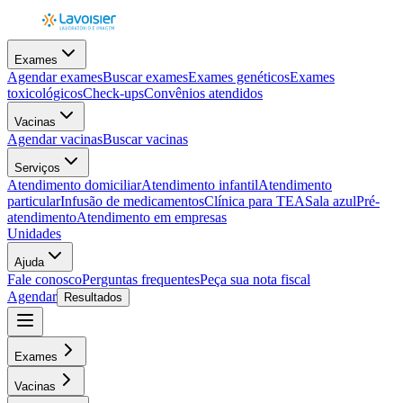
Exames
Agendar exames
Buscar exames
Exames genéticos
Exames
toxicológicos
Check-ups
Convênios atendidos
Vacinas
Agendar vacinas
Buscar vacinas
Serviços
Atendimento domiciliar
Atendimento infantil
Atendimento
particular
Infusão de medicamentos
Clínica para TEA
Sala azul
Pré-
atendimento
Atendimento em empresas
Unidades
Ajuda
Fale conosco
Perguntas frequentes
Peça sua nota fiscal
Agendar
Resultados
Exames
Vacinas