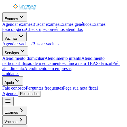
Exames
Agendar exames
Buscar exames
Exames genéticos
Exames
toxicológicos
Check-ups
Convênios atendidos
Vacinas
Agendar vacinas
Buscar vacinas
Serviços
Atendimento domiciliar
Atendimento infantil
Atendimento
particular
Infusão de medicamentos
Clínica para TEA
Sala azul
Pré-
atendimento
Atendimento em empresas
Unidades
Ajuda
Fale conosco
Perguntas frequentes
Peça sua nota fiscal
Agendar
Resultados
Exames
Vacinas