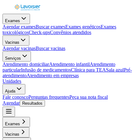
Exames
Agendar exames
Buscar exames
Exames genéticos
Exames
toxicológicos
Check-ups
Convênios atendidos
Vacinas
Agendar vacinas
Buscar vacinas
Serviços
Atendimento domiciliar
Atendimento infantil
Atendimento
particular
Infusão de medicamentos
Clínica para TEA
Sala azul
Pré-
atendimento
Atendimento em empresas
Unidades
Ajuda
Fale conosco
Perguntas frequentes
Peça sua nota fiscal
Agendar
Resultados
Exames
Vacinas