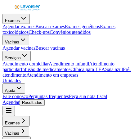
Exames
Agendar exames
Buscar exames
Exames genéticos
Exames
toxicológicos
Check-ups
Convênios atendidos
Vacinas
Agendar vacinas
Buscar vacinas
Serviços
Atendimento domiciliar
Atendimento infantil
Atendimento
particular
Infusão de medicamentos
Clínica para TEA
Sala azul
Pré-
atendimento
Atendimento em empresas
Unidades
Ajuda
Fale conosco
Perguntas frequentes
Peça sua nota fiscal
Agendar
Resultados
Exames
Vacinas