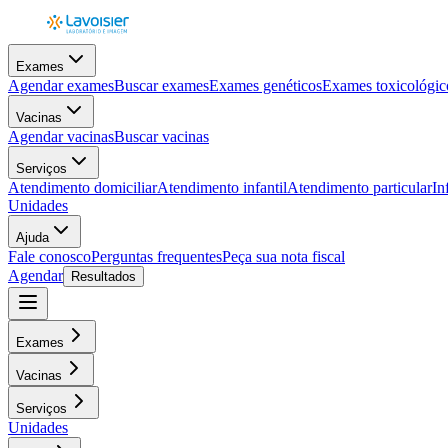
Exames
Agendar exames
Buscar exames
Exames genéticos
Exames toxicológic
Vacinas
Agendar vacinas
Buscar vacinas
Serviços
Atendimento domiciliar
Atendimento infantil
Atendimento particular
In
Unidades
Ajuda
Fale conosco
Perguntas frequentes
Peça sua nota fiscal
Agendar
Resultados
Exames
Vacinas
Serviços
Unidades