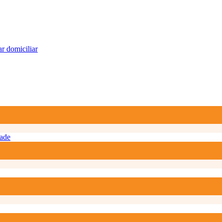
r domiciliar
ade