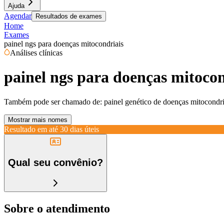
Ajuda
Agendar
Resultados de exames
Home
Exames
painel ngs para doenças mitocondriais
Análises clínicas
painel ngs para doenças mitocon
Também pode ser chamado de:
painel genético de doenças mitocondri
Mostrar mais nomes
Resultado em até
30 dias úteis
Qual seu convênio?
Sobre o atendimento