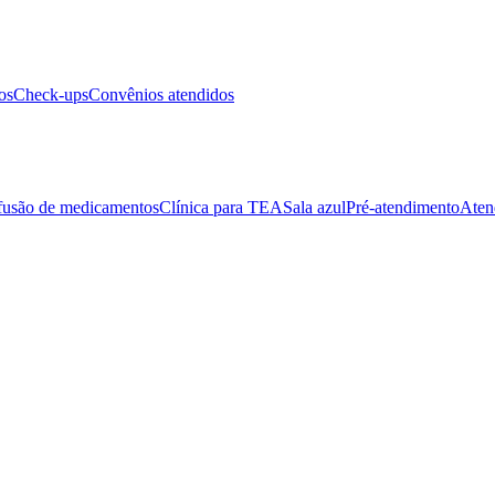
os
Check-ups
Convênios atendidos
fusão de medicamentos
Clínica para TEA
Sala azul
Pré-atendimento
Aten