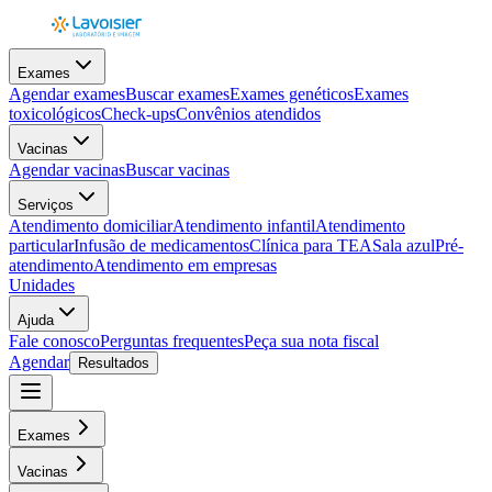
Exames
Agendar exames
Buscar exames
Exames genéticos
Exames
toxicológicos
Check-ups
Convênios atendidos
Vacinas
Agendar vacinas
Buscar vacinas
Serviços
Atendimento domiciliar
Atendimento infantil
Atendimento
particular
Infusão de medicamentos
Clínica para TEA
Sala azul
Pré-
atendimento
Atendimento em empresas
Unidades
Ajuda
Fale conosco
Perguntas frequentes
Peça sua nota fiscal
Agendar
Resultados
Exames
Vacinas