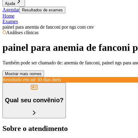
Ajuda
Agendar
Resultados de exames
Home
Exames
painel para anemia de fanconi por ngs com cnv
Análises clínicas
painel para anemia de fanconi 
Também pode ser chamado de:
anemia de fanconi, painel ngs para an
Mostrar mais nomes
Resultado em até
30 dias úteis
Qual seu convênio?
Sobre o atendimento