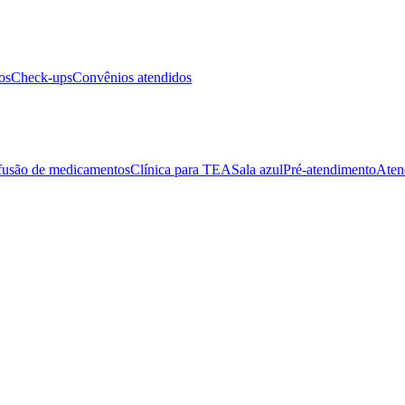
os
Check-ups
Convênios atendidos
fusão de medicamentos
Clínica para TEA
Sala azul
Pré-atendimento
Aten