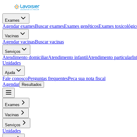
Exames
Agendar exames
Buscar exames
Exames genéticos
Exames toxicológic
Vacinas
Agendar vacinas
Buscar vacinas
Serviços
Atendimento domiciliar
Atendimento infantil
Atendimento particular
In
Unidades
Ajuda
Fale conosco
Perguntas frequentes
Peça sua nota fiscal
Agendar
Resultados
Exames
Vacinas
Serviços
Unidades