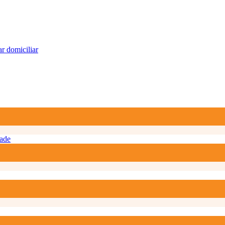
r domiciliar
ade