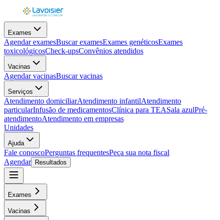
Exames
Agendar exames
Buscar exames
Exames genéticos
Exames
toxicológicos
Check-ups
Convênios atendidos
Vacinas
Agendar vacinas
Buscar vacinas
Serviços
Atendimento domiciliar
Atendimento infantil
Atendimento
particular
Infusão de medicamentos
Clínica para TEA
Sala azul
Pré-
atendimento
Atendimento em empresas
Unidades
Ajuda
Fale conosco
Perguntas frequentes
Peça sua nota fiscal
Agendar
Resultados
Exames
Vacinas