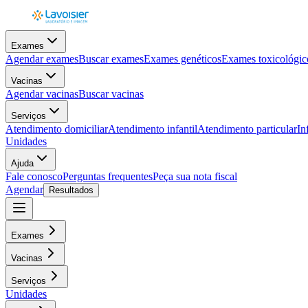
Exames
Agendar exames
Buscar exames
Exames genéticos
Exames toxicológic
Vacinas
Agendar vacinas
Buscar vacinas
Serviços
Atendimento domiciliar
Atendimento infantil
Atendimento particular
In
Unidades
Ajuda
Fale conosco
Perguntas frequentes
Peça sua nota fiscal
Agendar
Resultados
Exames
Vacinas
Serviços
Unidades