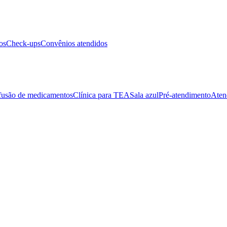
os
Check-ups
Convênios atendidos
fusão de medicamentos
Clínica para TEA
Sala azul
Pré-atendimento
Aten