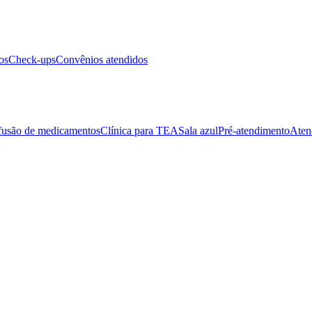
os
Check-ups
Convênios atendidos
fusão de medicamentos
Clínica para TEA
Sala azul
Pré-atendimento
Aten