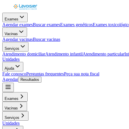
Exames
Agendar exames
Buscar exames
Exames genéticos
Exames toxicológic
Vacinas
Agendar vacinas
Buscar vacinas
Serviços
Atendimento domiciliar
Atendimento infantil
Atendimento particular
In
Unidades
Ajuda
Fale conosco
Perguntas frequentes
Peça sua nota fiscal
Agendar
Resultados
Exames
Vacinas
Serviços
Unidades