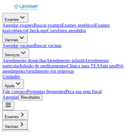
Exames
Agendar exames
Buscar exames
Exames genéticos
Exames
toxicológicos
Check-ups
Convênios atendidos
Vacinas
Agendar vacinas
Buscar vacinas
Serviços
Atendimento domiciliar
Atendimento infantil
Atendimento
particular
Infusão de medicamentos
Clínica para TEA
Sala azul
Pré-
atendimento
Atendimento em empresas
Unidades
Ajuda
Fale conosco
Perguntas frequentes
Peça sua nota fiscal
Agendar
Resultados
Exames
Vacinas