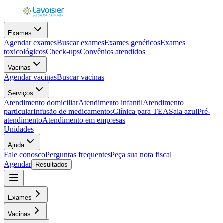
Exames
Agendar exames
Buscar exames
Exames genéticos
Exames
toxicológicos
Check-ups
Convênios atendidos
Vacinas
Agendar vacinas
Buscar vacinas
Serviços
Atendimento domiciliar
Atendimento infantil
Atendimento
particular
Infusão de medicamentos
Clínica para TEA
Sala azul
Pré-
atendimento
Atendimento em empresas
Unidades
Ajuda
Fale conosco
Perguntas frequentes
Peça sua nota fiscal
Agendar
Resultados
Exames
Vacinas