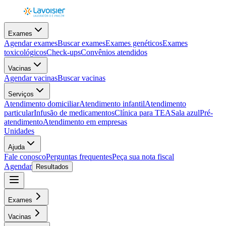
Exames
Agendar exames
Buscar exames
Exames genéticos
Exames
toxicológicos
Check-ups
Convênios atendidos
Vacinas
Agendar vacinas
Buscar vacinas
Serviços
Atendimento domiciliar
Atendimento infantil
Atendimento
particular
Infusão de medicamentos
Clínica para TEA
Sala azul
Pré-
atendimento
Atendimento em empresas
Unidades
Ajuda
Fale conosco
Perguntas frequentes
Peça sua nota fiscal
Agendar
Resultados
Exames
Vacinas