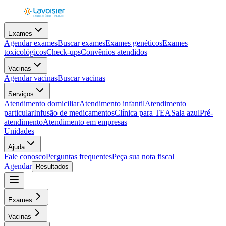
Exames
Agendar exames
Buscar exames
Exames genéticos
Exames
toxicológicos
Check-ups
Convênios atendidos
Vacinas
Agendar vacinas
Buscar vacinas
Serviços
Atendimento domiciliar
Atendimento infantil
Atendimento
particular
Infusão de medicamentos
Clínica para TEA
Sala azul
Pré-
atendimento
Atendimento em empresas
Unidades
Ajuda
Fale conosco
Perguntas frequentes
Peça sua nota fiscal
Agendar
Resultados
Exames
Vacinas