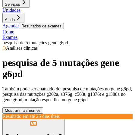
Serviços
Unidades
Ajuda
Agendar
Resultados de exames
Home
Exames
pesquisa de 5 mutações gene g6pd
Análises clínicas
pesquisa de 5 mutações gene
g6pd
Também pode ser chamado de:
pesquisa de mutações no gene g6pd,
pesquisa das mutações g202a, a376g, c563t, g1376t e g1388a no
gene g6pd, mutação específica no gene g6pd
Mostrar mais nomes
Resultado em até
25 dias úteis