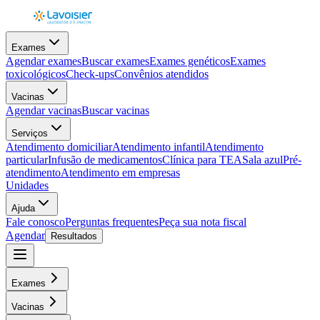
Exames
Agendar exames
Buscar exames
Exames genéticos
Exames
toxicológicos
Check-ups
Convênios atendidos
Vacinas
Agendar vacinas
Buscar vacinas
Serviços
Atendimento domiciliar
Atendimento infantil
Atendimento
particular
Infusão de medicamentos
Clínica para TEA
Sala azul
Pré-
atendimento
Atendimento em empresas
Unidades
Ajuda
Fale conosco
Perguntas frequentes
Peça sua nota fiscal
Agendar
Resultados
Exames
Vacinas