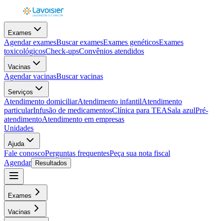
Exames
Agendar exames
Buscar exames
Exames genéticos
Exames
toxicológicos
Check-ups
Convênios atendidos
Vacinas
Agendar vacinas
Buscar vacinas
Serviços
Atendimento domiciliar
Atendimento infantil
Atendimento
particular
Infusão de medicamentos
Clínica para TEA
Sala azul
Pré-
atendimento
Atendimento em empresas
Unidades
Ajuda
Fale conosco
Perguntas frequentes
Peça sua nota fiscal
Agendar
Resultados
Exames
Vacinas