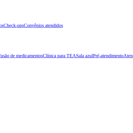
os
Check-ups
Convênios atendidos
fusão de medicamentos
Clínica para TEA
Sala azul
Pré-atendimento
Aten