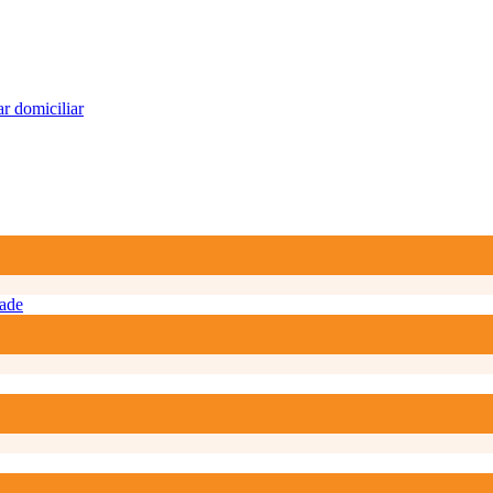
r domiciliar
ade