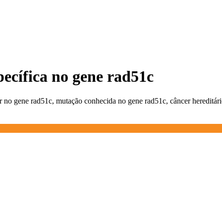
pecífica no gene rad51c
r no gene rad51c, mutação conhecida no gene rad51c, câncer hereditár