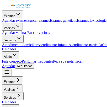
Exames
Agendar exames
Buscar exames
Exames genéticos
Exames toxicológic
Vacinas
Agendar vacinas
Buscar vacinas
Serviços
Atendimento domiciliar
Atendimento infantil
Atendimento particular
In
Unidades
Ajuda
Fale conosco
Perguntas frequentes
Peça sua nota fiscal
Agendar
Resultados
Exames
Vacinas
Serviços
Unidades