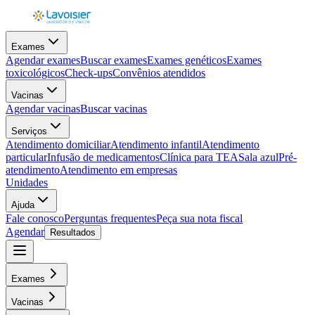
Exames
Agendar exames
Buscar exames
Exames genéticos
Exames
toxicológicos
Check-ups
Convênios atendidos
Vacinas
Agendar vacinas
Buscar vacinas
Serviços
Atendimento domiciliar
Atendimento infantil
Atendimento
particular
Infusão de medicamentos
Clínica para TEA
Sala azul
Pré-
atendimento
Atendimento em empresas
Unidades
Ajuda
Fale conosco
Perguntas frequentes
Peça sua nota fiscal
Agendar
Resultados
Exames
Vacinas