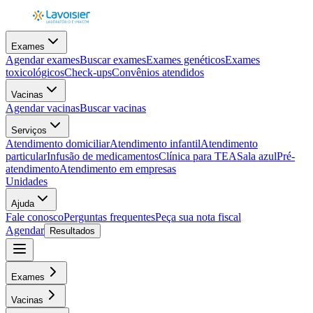
Exames
Agendar exames
Buscar exames
Exames genéticos
Exames
toxicológicos
Check-ups
Convênios atendidos
Vacinas
Agendar vacinas
Buscar vacinas
Serviços
Atendimento domiciliar
Atendimento infantil
Atendimento
particular
Infusão de medicamentos
Clínica para TEA
Sala azul
Pré-
atendimento
Atendimento em empresas
Unidades
Ajuda
Fale conosco
Perguntas frequentes
Peça sua nota fiscal
Agendar
Resultados
Exames
Vacinas