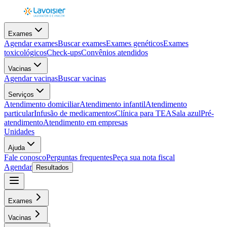
Exames
Agendar exames
Buscar exames
Exames genéticos
Exames
toxicológicos
Check-ups
Convênios atendidos
Vacinas
Agendar vacinas
Buscar vacinas
Serviços
Atendimento domiciliar
Atendimento infantil
Atendimento
particular
Infusão de medicamentos
Clínica para TEA
Sala azul
Pré-
atendimento
Atendimento em empresas
Unidades
Ajuda
Fale conosco
Perguntas frequentes
Peça sua nota fiscal
Agendar
Resultados
Exames
Vacinas