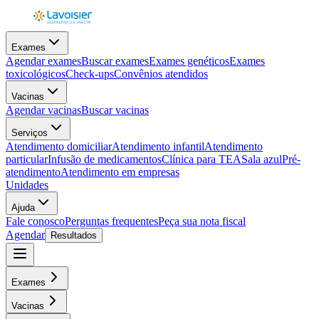
Exames
Agendar exames
Buscar exames
Exames genéticos
Exames
toxicológicos
Check-ups
Convênios atendidos
Vacinas
Agendar vacinas
Buscar vacinas
Serviços
Atendimento domiciliar
Atendimento infantil
Atendimento
particular
Infusão de medicamentos
Clínica para TEA
Sala azul
Pré-
atendimento
Atendimento em empresas
Unidades
Ajuda
Fale conosco
Perguntas frequentes
Peça sua nota fiscal
Agendar
Resultados
Exames
Vacinas