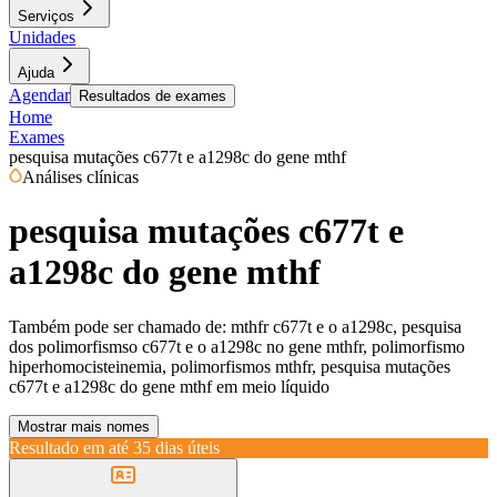
Serviços
Unidades
Ajuda
Agendar
Resultados de exames
Home
Exames
pesquisa mutações c677t e a1298c do gene mthf
Análises clínicas
pesquisa mutações c677t e
a1298c do gene mthf
Também pode ser chamado de:
mthfr c677t e o a1298c, pesquisa
dos polimorfismso c677t e o a1298c no gene mthfr, polimorfismo
hiperhomocisteinemia, polimorfismos mthfr, pesquisa mutações
c677t e a1298c do gene mthf em meio líquido
Mostrar mais nomes
Resultado em até
35 dias úteis