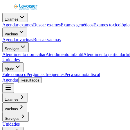
Exames
Agendar exames
Buscar exames
Exames genéticos
Exames toxicológic
Vacinas
Agendar vacinas
Buscar vacinas
Serviços
Atendimento domiciliar
Atendimento infantil
Atendimento particular
In
Unidades
Ajuda
Fale conosco
Perguntas frequentes
Peça sua nota fiscal
Agendar
Resultados
Exames
Vacinas
Serviços
Unidades