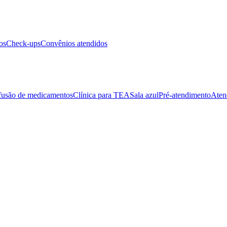
os
Check-ups
Convênios atendidos
fusão de medicamentos
Clínica para TEA
Sala azul
Pré-atendimento
Aten