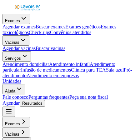
Exames
Agendar exames
Buscar exames
Exames genéticos
Exames
toxicológicos
Check-ups
Convênios atendidos
Vacinas
Agendar vacinas
Buscar vacinas
Serviços
Atendimento domiciliar
Atendimento infantil
Atendimento
particular
Infusão de medicamentos
Clínica para TEA
Sala azul
Pré-
atendimento
Atendimento em empresas
Unidades
Ajuda
Fale conosco
Perguntas frequentes
Peça sua nota fiscal
Agendar
Resultados
Exames
Vacinas