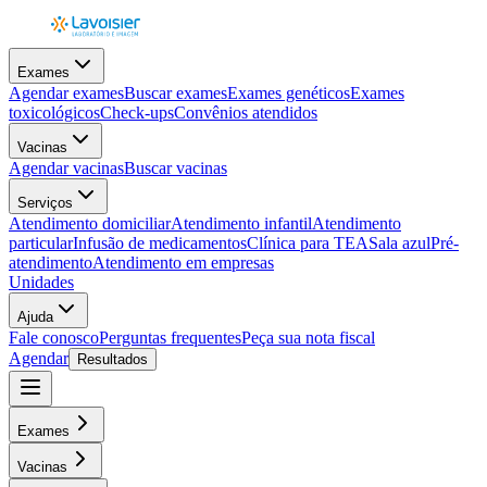
Exames
Agendar exames
Buscar exames
Exames genéticos
Exames
toxicológicos
Check-ups
Convênios atendidos
Vacinas
Agendar vacinas
Buscar vacinas
Serviços
Atendimento domiciliar
Atendimento infantil
Atendimento
particular
Infusão de medicamentos
Clínica para TEA
Sala azul
Pré-
atendimento
Atendimento em empresas
Unidades
Ajuda
Fale conosco
Perguntas frequentes
Peça sua nota fiscal
Agendar
Resultados
Exames
Vacinas