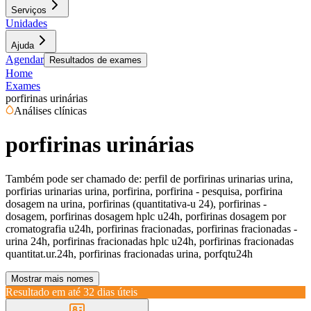
Serviços
Unidades
Ajuda
Agendar
Resultados de exames
Home
Exames
porfirinas urinárias
Análises clínicas
porfirinas urinárias
Também pode ser chamado de:
perfil de porfirinas urinarias urina,
porfirias urinarias urina, porfirina, porfirina - pesquisa, porfirina
dosagem na urina, porfirinas (quantitativa-u 24), porfirinas -
dosagem, porfirinas dosagem hplc u24h, porfirinas dosagem por
cromatografia u24h, porfirinas fracionadas, porfirinas fracionadas -
urina 24h, porfirinas fracionadas hplc u24h, porfirinas fracionadas
quantitat.ur.24h, porfirinas fracionadas urina, porfqtu24h
Mostrar mais nomes
Resultado em até
32 dias úteis