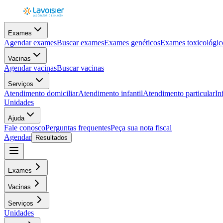
Exames
Agendar exames
Buscar exames
Exames genéticos
Exames toxicológic
Vacinas
Agendar vacinas
Buscar vacinas
Serviços
Atendimento domiciliar
Atendimento infantil
Atendimento particular
In
Unidades
Ajuda
Fale conosco
Perguntas frequentes
Peça sua nota fiscal
Agendar
Resultados
Exames
Vacinas
Serviços
Unidades