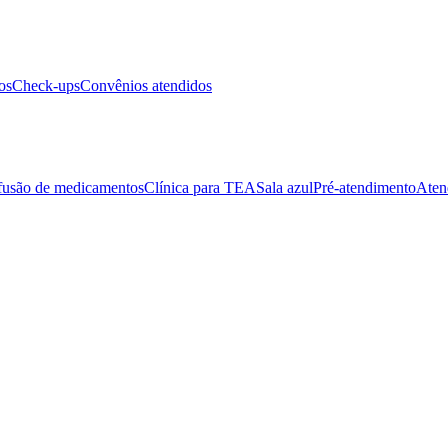
os
Check-ups
Convênios atendidos
fusão de medicamentos
Clínica para TEA
Sala azul
Pré-atendimento
Aten