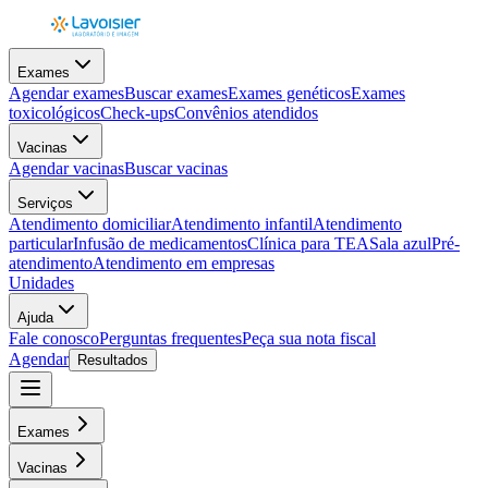
Exames
Agendar exames
Buscar exames
Exames genéticos
Exames
toxicológicos
Check-ups
Convênios atendidos
Vacinas
Agendar vacinas
Buscar vacinas
Serviços
Atendimento domiciliar
Atendimento infantil
Atendimento
particular
Infusão de medicamentos
Clínica para TEA
Sala azul
Pré-
atendimento
Atendimento em empresas
Unidades
Ajuda
Fale conosco
Perguntas frequentes
Peça sua nota fiscal
Agendar
Resultados
Exames
Vacinas