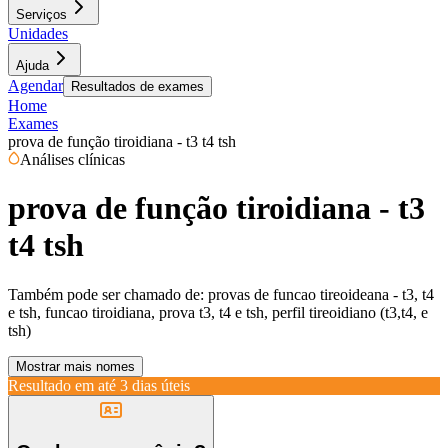
Serviços
Unidades
Ajuda
Agendar
Resultados de exames
Home
Exames
prova de função tiroidiana - t3 t4 tsh
Análises clínicas
prova de função tiroidiana - t3
t4 tsh
Também pode ser chamado de:
provas de funcao tireoideana - t3, t4
e tsh, funcao tiroidiana, prova t3, t4 e tsh, perfil tireoidiano (t3,t4, e
tsh)
Mostrar mais nomes
Resultado em até
3 dias úteis