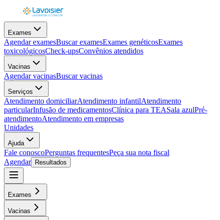
Exames
Agendar exames
Buscar exames
Exames genéticos
Exames
toxicológicos
Check-ups
Convênios atendidos
Vacinas
Agendar vacinas
Buscar vacinas
Serviços
Atendimento domiciliar
Atendimento infantil
Atendimento
particular
Infusão de medicamentos
Clínica para TEA
Sala azul
Pré-
atendimento
Atendimento em empresas
Unidades
Ajuda
Fale conosco
Perguntas frequentes
Peça sua nota fiscal
Agendar
Resultados
Exames
Vacinas