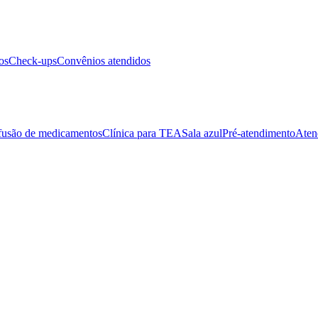
os
Check-ups
Convênios atendidos
fusão de medicamentos
Clínica para TEA
Sala azul
Pré-atendimento
Aten