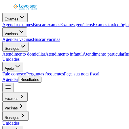
Exames
Agendar exames
Buscar exames
Exames genéticos
Exames toxicológic
Vacinas
Agendar vacinas
Buscar vacinas
Serviços
Atendimento domiciliar
Atendimento infantil
Atendimento particular
In
Unidades
Ajuda
Fale conosco
Perguntas frequentes
Peça sua nota fiscal
Agendar
Resultados
Exames
Vacinas
Serviços
Unidades