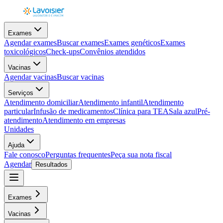
Exames
Agendar exames
Buscar exames
Exames genéticos
Exames
toxicológicos
Check-ups
Convênios atendidos
Vacinas
Agendar vacinas
Buscar vacinas
Serviços
Atendimento domiciliar
Atendimento infantil
Atendimento
particular
Infusão de medicamentos
Clínica para TEA
Sala azul
Pré-
atendimento
Atendimento em empresas
Unidades
Ajuda
Fale conosco
Perguntas frequentes
Peça sua nota fiscal
Agendar
Resultados
Exames
Vacinas