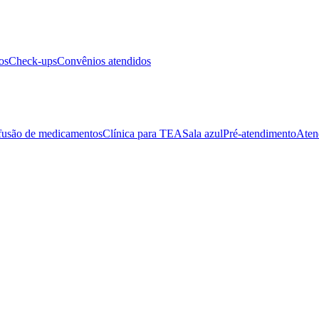
os
Check-ups
Convênios atendidos
fusão de medicamentos
Clínica para TEA
Sala azul
Pré-atendimento
Aten