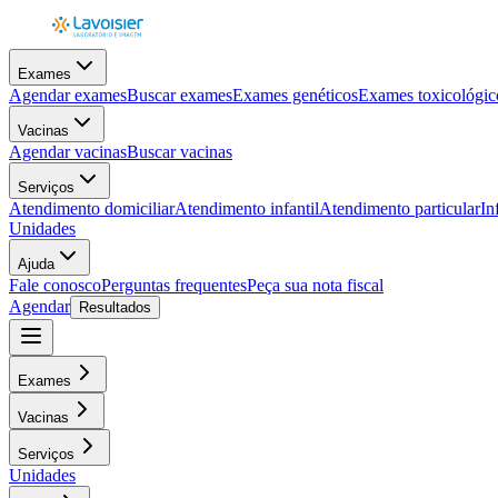
Exames
Agendar exames
Buscar exames
Exames genéticos
Exames toxicológic
Vacinas
Agendar vacinas
Buscar vacinas
Serviços
Atendimento domiciliar
Atendimento infantil
Atendimento particular
In
Unidades
Ajuda
Fale conosco
Perguntas frequentes
Peça sua nota fiscal
Agendar
Resultados
Exames
Vacinas
Serviços
Unidades