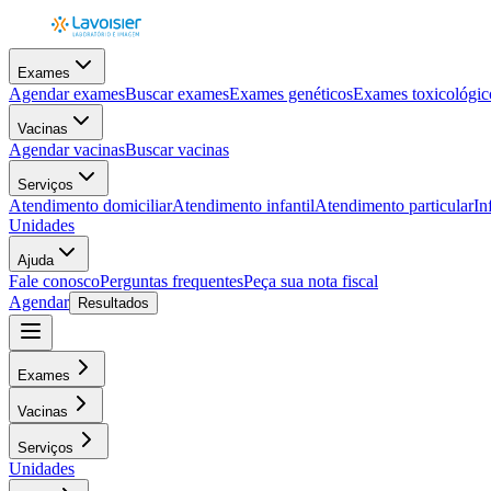
Exames
Agendar exames
Buscar exames
Exames genéticos
Exames toxicológic
Vacinas
Agendar vacinas
Buscar vacinas
Serviços
Atendimento domiciliar
Atendimento infantil
Atendimento particular
In
Unidades
Ajuda
Fale conosco
Perguntas frequentes
Peça sua nota fiscal
Agendar
Resultados
Exames
Vacinas
Serviços
Unidades