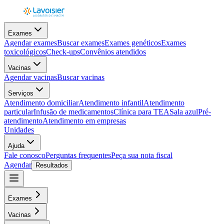
Exames
Agendar exames
Buscar exames
Exames genéticos
Exames
toxicológicos
Check-ups
Convênios atendidos
Vacinas
Agendar vacinas
Buscar vacinas
Serviços
Atendimento domiciliar
Atendimento infantil
Atendimento
particular
Infusão de medicamentos
Clínica para TEA
Sala azul
Pré-
atendimento
Atendimento em empresas
Unidades
Ajuda
Fale conosco
Perguntas frequentes
Peça sua nota fiscal
Agendar
Resultados
Exames
Vacinas