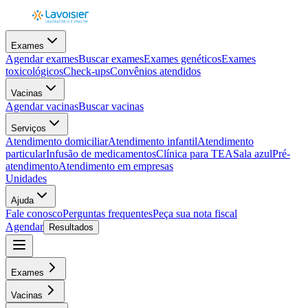
Exames
Agendar exames
Buscar exames
Exames genéticos
Exames
toxicológicos
Check-ups
Convênios atendidos
Vacinas
Agendar vacinas
Buscar vacinas
Serviços
Atendimento domiciliar
Atendimento infantil
Atendimento
particular
Infusão de medicamentos
Clínica para TEA
Sala azul
Pré-
atendimento
Atendimento em empresas
Unidades
Ajuda
Fale conosco
Perguntas frequentes
Peça sua nota fiscal
Agendar
Resultados
Exames
Vacinas