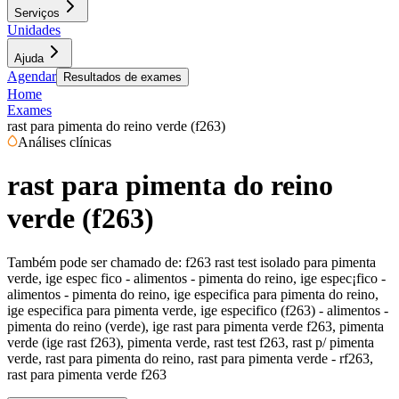
Serviços
Unidades
Ajuda
Agendar
Resultados de exames
Home
Exames
rast para pimenta do reino verde (f263)
Análises clínicas
rast para pimenta do reino
verde (f263)
Também pode ser chamado de:
f263 rast test isolado para pimenta
verde, ige espec fico - alimentos - pimenta do reino, ige espec¡fico -
alimentos - pimenta do reino, ige especifica para pimenta do reino,
ige especifica para pimenta verde, ige especifico (f263) - alimentos -
pimenta do reino (verde), ige rast para pimenta verde f263, pimenta
verde (ige rast f263), pimenta verde, rast test f263, rast p/ pimenta
verde, rast para pimenta do reino, rast para pimenta verde - rf263,
rast para pimenta verde f263