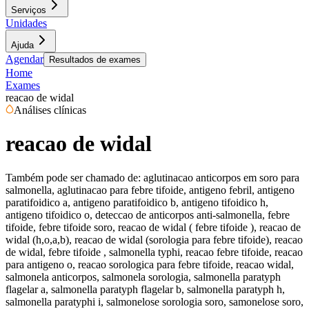
Serviços
Unidades
Ajuda
Agendar
Resultados de exames
Home
Exames
reacao de widal
Análises clínicas
reacao de widal
Também pode ser chamado de:
aglutinacao anticorpos em soro para
salmonella, aglutinacao para febre tifoide, antigeno febril, antigeno
paratifoidico a, antigeno paratifoidico b, antigeno tifoidico h,
antigeno tifoidico o, deteccao de anticorpos anti-salmonella, febre
tifoide, febre tifoide soro, reacao de widal ( febre tifoide ), reacao de
widal (h,o,a,b), reacao de widal (sorologia para febre tifoide), reacao
de widal, febre tifoide , salmonella typhi, reacao febre tifoide, reacao
para antigeno o, reacao sorologica para febre tifoide, reacao widal,
salmonela anticorpos, salmonela sorologia, salmonella paratyph
flagelar a, salmonella paratyph flagelar b, salmonella paratyph h,
salmonella paratyphi i, salmonelose sorologia soro, samonelose soro,