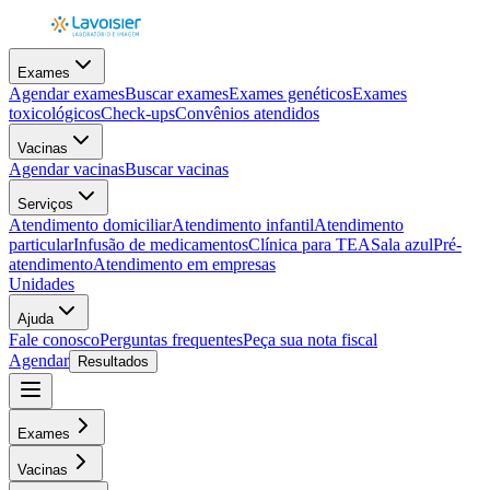
Exames
Agendar exames
Buscar exames
Exames genéticos
Exames
toxicológicos
Check-ups
Convênios atendidos
Vacinas
Agendar vacinas
Buscar vacinas
Serviços
Atendimento domiciliar
Atendimento infantil
Atendimento
particular
Infusão de medicamentos
Clínica para TEA
Sala azul
Pré-
atendimento
Atendimento em empresas
Unidades
Ajuda
Fale conosco
Perguntas frequentes
Peça sua nota fiscal
Agendar
Resultados
Exames
Vacinas