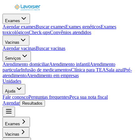
Exames
Agendar exames
Buscar exames
Exames genéticos
Exames
toxicológicos
Check-ups
Convênios atendidos
Vacinas
Agendar vacinas
Buscar vacinas
Serviços
Atendimento domiciliar
Atendimento infantil
Atendimento
particular
Infusão de medicamentos
Clínica para TEA
Sala azul
Pré-
atendimento
Atendimento em empresas
Unidades
Ajuda
Fale conosco
Perguntas frequentes
Peça sua nota fiscal
Agendar
Resultados
Exames
Vacinas