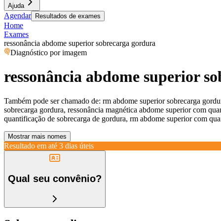
Ajuda
Agendar
Resultados de exames
Home
Exames
ressonância abdome superior sobrecarga gordura
Diagnóstico por imagem
ressonância abdome superior so
Também pode ser chamado de:
rm abdome superior sobrecarga gordur
sobrecarga gordura, ressonância magnética abdome superior com quan
quantificação de sobrecarga de gordura, rm abdome superior com quan
Mostrar mais nomes
Resultado em até
3 dias úteis
Qual seu convênio?