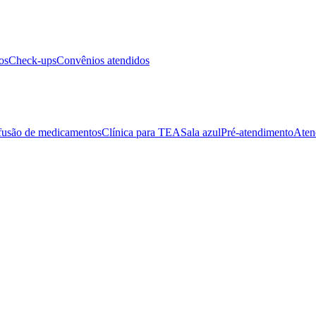
os
Check-ups
Convênios atendidos
fusão de medicamentos
Clínica para TEA
Sala azul
Pré-atendimento
Aten