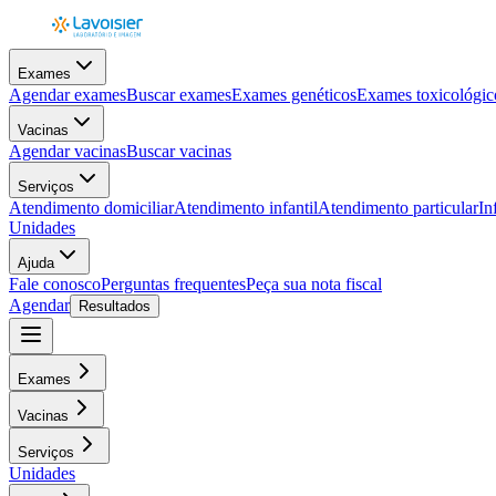
Exames
Agendar exames
Buscar exames
Exames genéticos
Exames toxicológic
Vacinas
Agendar vacinas
Buscar vacinas
Serviços
Atendimento domiciliar
Atendimento infantil
Atendimento particular
In
Unidades
Ajuda
Fale conosco
Perguntas frequentes
Peça sua nota fiscal
Agendar
Resultados
Exames
Vacinas
Serviços
Unidades