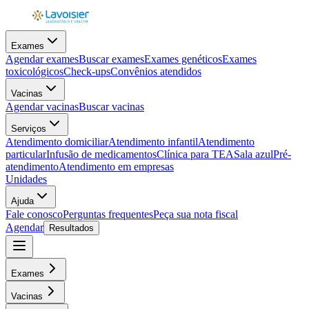
Exames
Agendar exames
Buscar exames
Exames genéticos
Exames
toxicológicos
Check-ups
Convênios atendidos
Vacinas
Agendar vacinas
Buscar vacinas
Serviços
Atendimento domiciliar
Atendimento infantil
Atendimento
particular
Infusão de medicamentos
Clínica para TEA
Sala azul
Pré-
atendimento
Atendimento em empresas
Unidades
Ajuda
Fale conosco
Perguntas frequentes
Peça sua nota fiscal
Agendar
Resultados
Exames
Vacinas