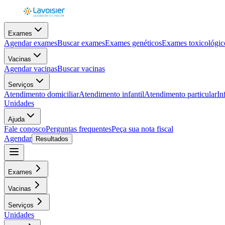
Exames
Agendar exames
Buscar exames
Exames genéticos
Exames toxicológic
Vacinas
Agendar vacinas
Buscar vacinas
Serviços
Atendimento domiciliar
Atendimento infantil
Atendimento particular
In
Unidades
Ajuda
Fale conosco
Perguntas frequentes
Peça sua nota fiscal
Agendar
Resultados
Exames
Vacinas
Serviços
Unidades