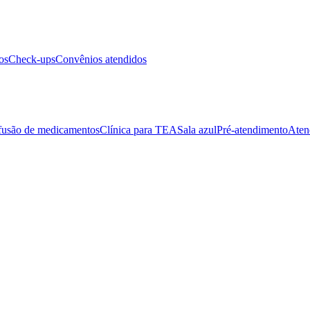
os
Check-ups
Convênios atendidos
fusão de medicamentos
Clínica para TEA
Sala azul
Pré-atendimento
Aten