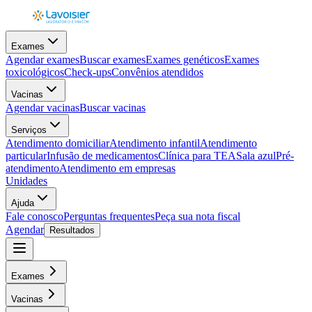
Exames
Agendar exames
Buscar exames
Exames genéticos
Exames
toxicológicos
Check-ups
Convênios atendidos
Vacinas
Agendar vacinas
Buscar vacinas
Serviços
Atendimento domiciliar
Atendimento infantil
Atendimento
particular
Infusão de medicamentos
Clínica para TEA
Sala azul
Pré-
atendimento
Atendimento em empresas
Unidades
Ajuda
Fale conosco
Perguntas frequentes
Peça sua nota fiscal
Agendar
Resultados
Exames
Vacinas