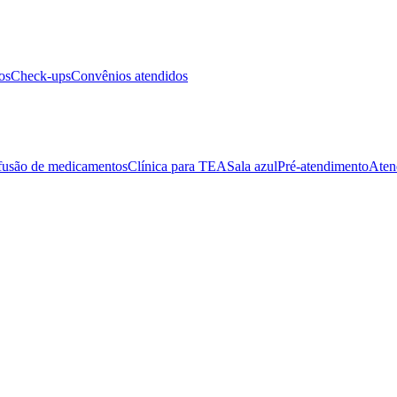
os
Check-ups
Convênios atendidos
fusão de medicamentos
Clínica para TEA
Sala azul
Pré-atendimento
Aten