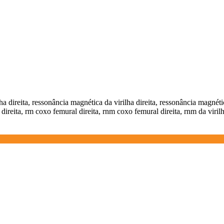
ha direita, ressonância magnética da virilha direita, ressonância magnética
reita, rm coxo femural direita, rnm coxo femural direita, rnm da virilha