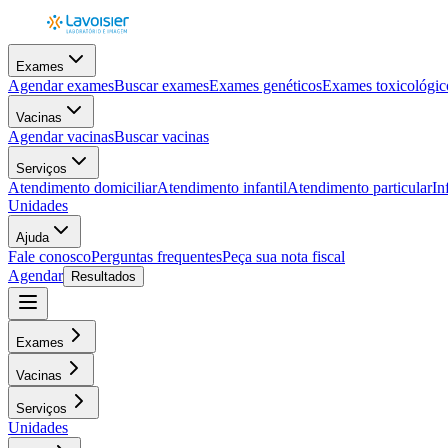
Exames
Agendar exames
Buscar exames
Exames genéticos
Exames toxicológic
Vacinas
Agendar vacinas
Buscar vacinas
Serviços
Atendimento domiciliar
Atendimento infantil
Atendimento particular
In
Unidades
Ajuda
Fale conosco
Perguntas frequentes
Peça sua nota fiscal
Agendar
Resultados
Exames
Vacinas
Serviços
Unidades