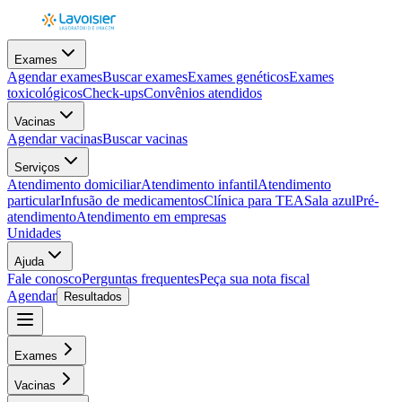
Exames
Agendar exames
Buscar exames
Exames genéticos
Exames
toxicológicos
Check-ups
Convênios atendidos
Vacinas
Agendar vacinas
Buscar vacinas
Serviços
Atendimento domiciliar
Atendimento infantil
Atendimento
particular
Infusão de medicamentos
Clínica para TEA
Sala azul
Pré-
atendimento
Atendimento em empresas
Unidades
Ajuda
Fale conosco
Perguntas frequentes
Peça sua nota fiscal
Agendar
Resultados
Exames
Vacinas